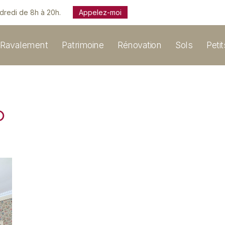
ndredi de 8h à 20h.
Appelez-moi
Ravalement
Patrimoine
Rénovation
Sols
Peti
0