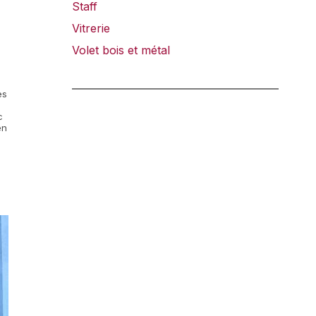
Staff
Vitrerie
Volet bois et métal
es
c
en