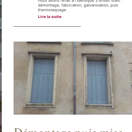
nous avons refait à l’identique 3 brises vues :
démontage, fabrication, galvanisation, puis
thermolaquage.
Lire la suite