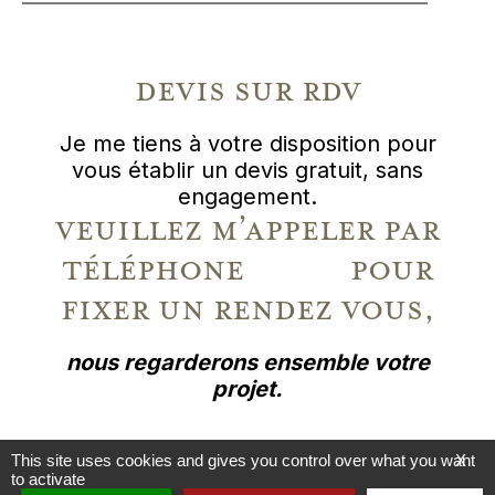
devis sur rdv
Je me tiens à votre disposition pour
vous établir un devis gratuit, sans
engagement.
veuillez m’appeler par
téléphone pour
fixer un rendez vous,
nous regarderons ensemble votre
projet.
This site uses cookies and gives you control over what you want
X
to activate
© 2021
SÉVIGNÉ PEINTURE SARL
, ARTISAN PEINTRE À RENNES (35700) —