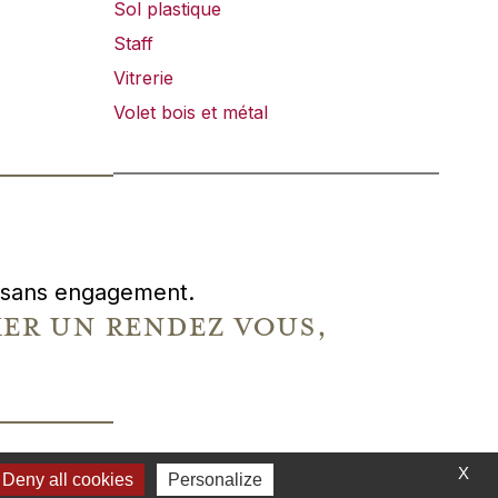
Sol plastique
Staff
Vitrerie
Volet bois et métal
t, sans engagement.
r un rendez vous,
X
SATION :
Deny all cookies
STUDIO 6DGT
Personalize