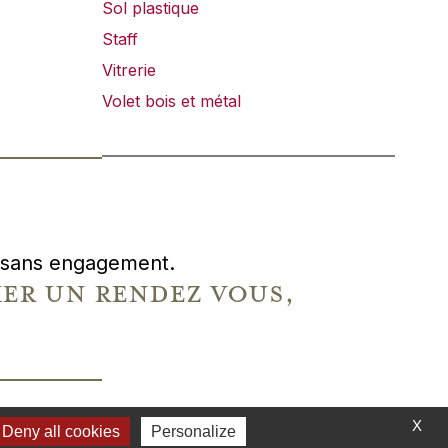
Sol plastique
Staff
Vitrerie
Volet bois et métal
t, sans engagement.
r un rendez vous,
X
SATION :
Deny all cookies
STUDIO 6DGT
Personalize