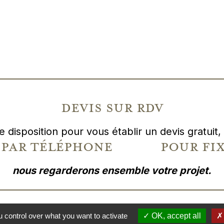
devis sur rdv
e disposition pour vous établir un devis gratui
er par téléphone pour fixe
nous regarderons ensemble votre projet.
 control over what you want to activate
TURE SARL
, ARTISAN PEINTRE À RENNES (35700) —
MENTIONS LÉGALES
OK, accept all
— RÉALI