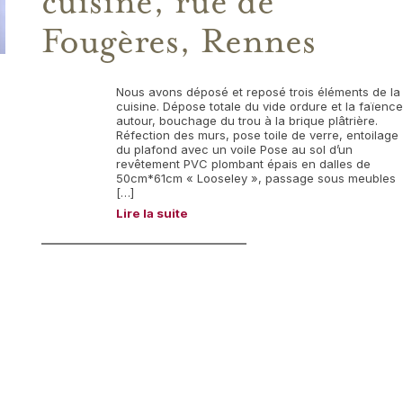
cuisine, rue de
Fougères, Rennes
Nous avons déposé et reposé trois éléments de la
cuisine. Dépose totale du vide ordure et la faïence
autour, bouchage du trou à la brique plâtrière.
Réfection des murs, pose toile de verre, entoilage
du plafond avec un voile Pose au sol d’un
revêtement PVC plombant épais en dalles de
50cm*61cm « Looseley », passage sous meubles
[…]
Lire la suite